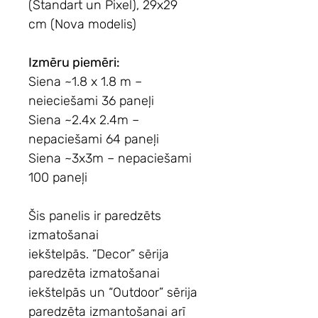
(Standart un Pixel), 29x29
cm (Nova modelis)
Izmēru piemēri:
Siena ~1.8 x 1.8 m –
neieciešami 36 paneļi
Siena ~2.4x 2.4m –
nepaciešami 64 paneļi
Siena ~3x3m – nepaciešami
100 paneļi
Šis panelis ir paredzēts
izmatošanai
iekštelpās. “Decor” sērija
paredzēta izmatošanai
iekštelpās un “Outdoor” sērija
paredzēta izmantošanai arī