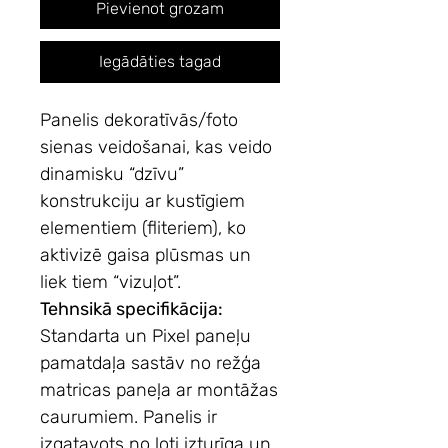
Pievienot grozam
Iegādāties tagad
Panelis dekoratīvās/foto
sienas veidošanai,
kas veido
dinamisku “dzīvu”
konstrukciju ar kustīgiem
elementiem (fliteriem), ko
aktivizē gaisa plūsmas un
liek tiem “vizuļot”.
Tehnsikā specifikācija:
Standarta un Pixel
paneļu
pamatdaļa sastāv no režģa
matricas paneļa ar montāžas
caurumiem. Panelis ir
izgatavots no ļoti izturīga un