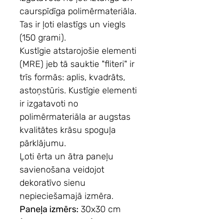
caurspīdīga polimērmateriāla.
Tas ir ļoti elastīgs un viegls
(150 grami).
Kustīgie atstarojošie elementi
(MRE) jeb tā sauktie "fliteri" ir
trīs formās: aplis, kvadrāts,
astoņstūris. Kustīgie elementi
ir izgatavoti no
polimērmateriāla ar augstas
kvalitātes krāsu spoguļa
pārklājumu.
Ļoti ērta un ātra paneļu
savienošana veidojot
dekoratīvo sienu
nepieciešamajā izmēra.
Paneļa izmērs:
30x30 cm