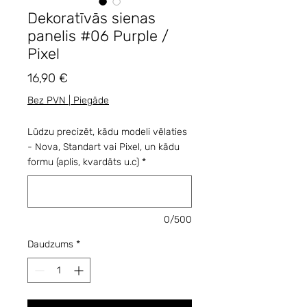
Dekoratīvās sienas
panelis #06 Purple /
Pixel
Cena
16,90 €
Bez PVN | Piegāde
Lūdzu precizēt, kādu modeli vēlaties
- Nova, Standart vai Pixel, un kādu
formu (aplis, kvardāts u.c)
*
0/500
Daudzums
*