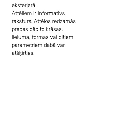
eksterjerā.
Attēliem ir informatīvs
raksturs. Attēlos redzamās
preces pēc to krāsas,
lieluma, formas vai citiem
parametriem dabā var
atšķirties.
Vai esi
sarakst
ā
?
Pievienojies un uzzini pirmais par
jaunumiem & īpašiem piedāvājumiem!
Jūsu e-pasts