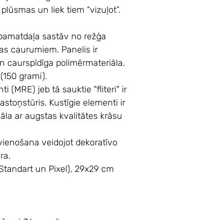
a plūsmas un liek tiem “vizuļot”.
pamatdaļa sastāv no režģa
as caurumiem. Panelis ir
 un caurspīdīga polimērmateriāla.
s (150 grami).
i (MRE) jeb tā sauktie "fliteri" ir
 astoņstūris. Kustīgie elementi ir
āla ar augstas kvalitātes krāsu
avienošana veidojot dekoratīvo
ra.
tandart un Pixel), 29x29 cm