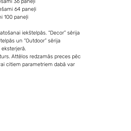
ešami 36 paneļi
ešami 64 paneļi
 100 paneļi
atošanai iekštelpās. “Decor” sērija
telpās un “Outdoor” sērija
eksterjerā.
sturs. Attēlos redzamās preces pēc
 vai citiem parametriem dabā var