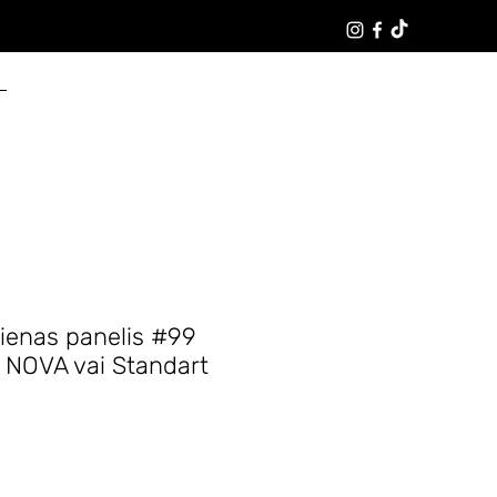
Pieteikties
sienas panelis #99
 / NOVA vai Standart