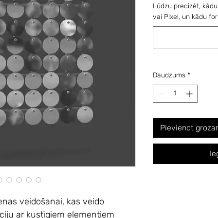
Lūdzu precizēt, kādu
vai Pixel, un kādu for
Daudzums
*
Pievienot groz
Ie
ienas veidošanai,
kas veido
ciju ar kustīgiem elementiem