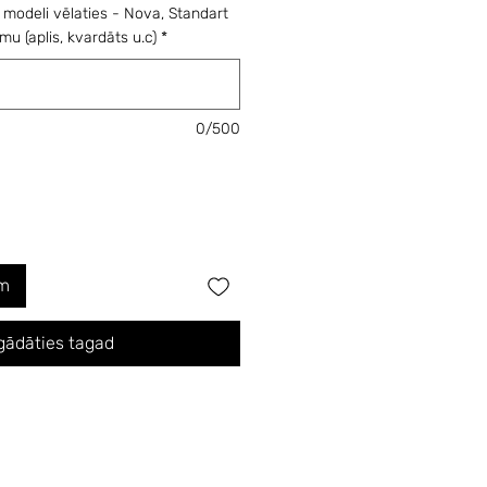
 modeli vēlaties - Nova, Standart
mu (aplis, kvardāts u.c)
*
0/500
am
gādāties tagad