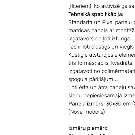
(fliteriem), ko aktivizē gais
Tehnsikā specifikācija:
Standarta un Pixel
paneļu 
matricas paneļa ar montāž
izgatavots no ļoti izturīga
Tas ir ļoti elastīgs un viegl
Kustīgie atstarojošie element
trīs formās: aplis, kvadrāts,
izgatavoti no polimērmateri
spoguļa pārklājumu.
Ļoti ērta un ātra paneļu s
sienu nepieciešamajā izmē
Paneļa izmērs:
30x30 cm (S
(Nova modelis)
Izmēru piemēri: