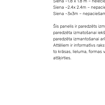
Siena ~1.8 x 1.8 m – neieci
Siena ~2.4x 2.4m – nepaci
Siena ~3x3m – nepaciešami
Šis panelis ir paredzēts izm
paredzēta izmatošanai iekš
paredzēta izmantošanai arī 
Attēliem ir informatīvs rak
to krāsas, lieluma, formas
atšķirties.