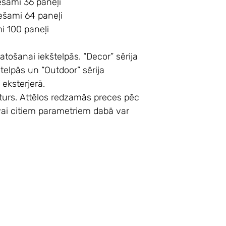
ešami 36 paneļi
ešami 64 paneļi
 100 paneļi
atošanai iekštelpās. “Decor” sērija
telpās un “Outdoor” sērija
eksterjerā.
sturs. Attēlos redzamās preces pēc
 vai citiem parametriem dabā var