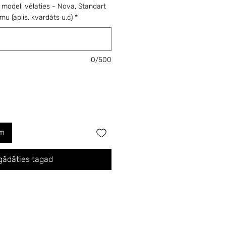
 modeli vēlaties - Nova, Standart
mu (aplis, kvardāts u.c)
*
0/500
am
gādāties tagad