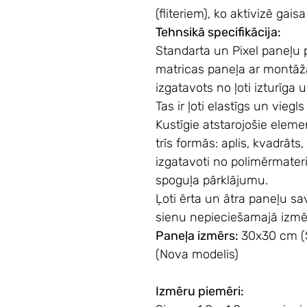
(fliteriem), ko aktivizē gais
Tehnsikā specifikācija:
Standarta un Pixel
paneļu 
matricas paneļa ar montāž
izgatavots no ļoti izturīga
Tas ir ļoti elastīgs un viegl
Kustīgie atstarojošie element
trīs formās: aplis, kvadrāts,
izgatavoti no polimērmateri
spoguļa pārklājumu.
Ļoti ērta un ātra paneļu s
sienu nepieciešamajā izmē
Paneļa izmērs:
30x30 cm (S
(Nova modelis)
Izmēru piemēri: