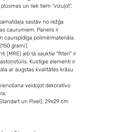
a plūsmas un liek tiem “vizuļot”.
pamatdaļa sastāv no režģa
as caurumiem. Panelis ir
 un caurspīdīga polimērmateriāla.
s (150 grami).
i (MRE) jeb tā sauktie "fliteri" ir
 astoņstūris. Kustīgie elementi ir
āla ar augstas kvalitātes krāsu
avienošana veidojot dekoratīvo
ra.
tandart un Pixel), 29x29 cm