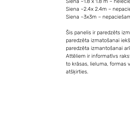
Siena ~1.8 x 1.8 m – neieci
Siena ~2.4x 2.4m – nepaci
Siena ~3x3m – nepaciešami
Šis panelis ir paredzēts izm
paredzēta izmatošanai iekš
paredzēta izmantošanai arī 
Attēliem ir informatīvs rak
to krāsas, lieluma, formas
atšķirties.