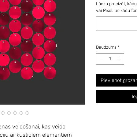
Lūdzu precizēt, kādu
vai Pixel, un kādu for
Daudzums
*
Pievienot groz
Ie
ienas veidošanai,
kas veido
ciju ar kustīgiem elementiem