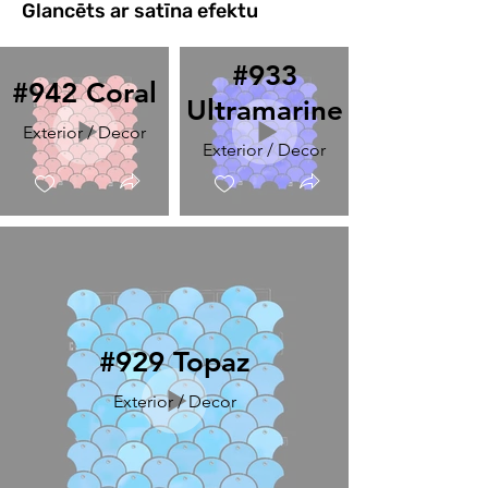
Glancēts ar satīna efektu
#933
#942 Coral
Ultramarine
Exterior / Decor
Exterior / Decor
#929 Topaz
Exterior / Decor