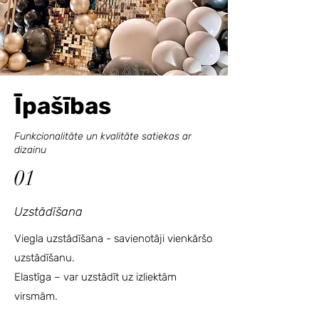
Īpašības
Funkcionalitāte un kvalitāte satiekas ar
dizainu
01
Uzstādīšana
Viegla uzstādīšana - savienotāji vienkāršo
uzstādīšanu.
Elastīga – var uzstādīt uz izliektām
virsmām.