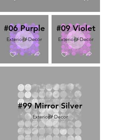
#06 Purple
#09 Violet
Exterior / Decor
Exterior / Decor
#99 Mirror Silver
Exterior / Decor