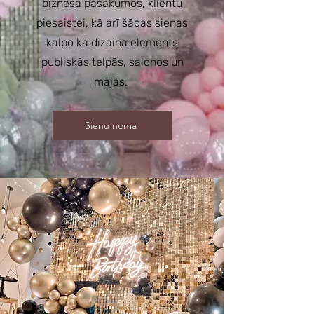
biznesa pasākumos, klientu
piesaistei, kā arī šādas sienas
kalpo kā dizaina elements
publiskās telpās, salonos un
mājās.
Sienu noma