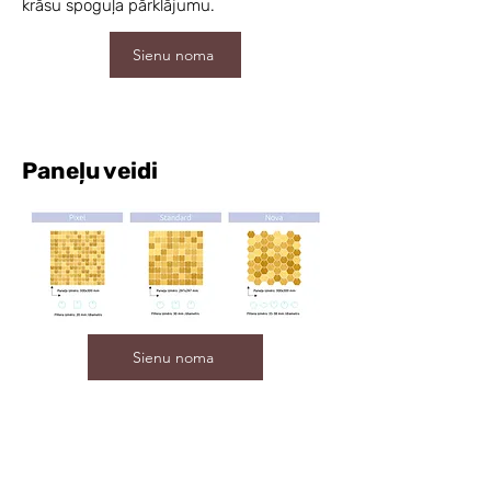
krāsu spoguļa pārklājumu.
Sienu noma
Paneļu veidi
Sienu noma