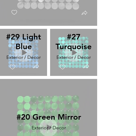
#29 Light
#27
Blue
Turquoise
Exterior / Decor
Exterior / Decor
#20 Green Mirror
Exterior / Decor