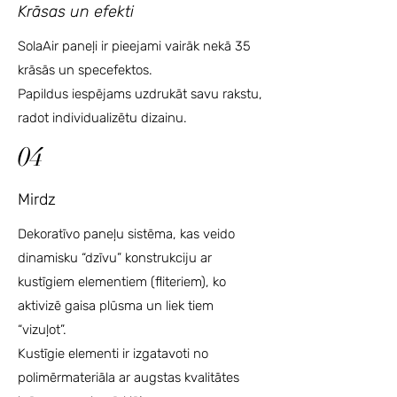
Krāsas un efekti
SolaAir paneļi ir pieejami vairāk nekā 35
krāsās un specefektos.
Papildus iespējams uzdrukāt savu rakstu,
radot individualizētu dizainu.
04
Mirdz
Dekoratīvo paneļu sistēma, kas veido
dinamisku “dzīvu” konstrukciju ar
kustīgiem elementiem (fliteriem), ko
aktivizē gaisa plūsma un liek tiem
“vizuļot”.
Kustīgie elementi ir izgatavoti no
polimērmateriāla ar augstas kvalitātes