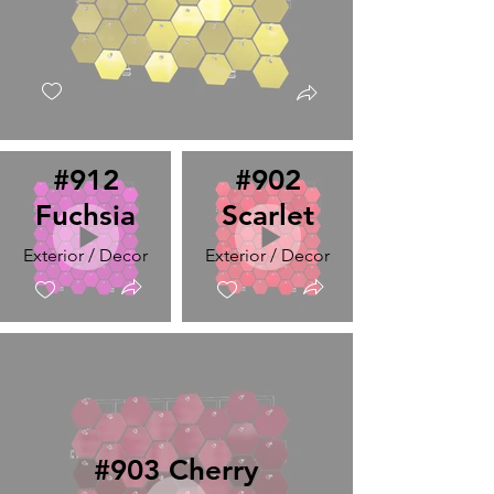
#912
#902
Fuchsia
Scarlet
Exterior / Decor
Exterior / Decor
#903 Cherry