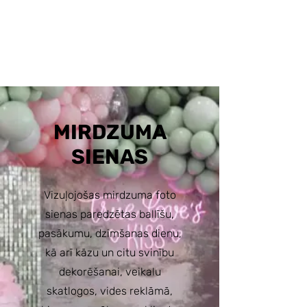
MIRDZUMA
SIENAS
Vizuļojošas mirdzuma foto
sienas paredzētas ballīšu,
pasākumu, dzimšanas dienu,
kā arī kāzu un citu svinību
dekorēšanai, veikalu
skatlogos, vides reklāmā,